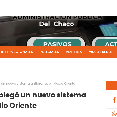
INTERNACIONALES
POLICIALES
POLÍTICA
VIDEOS REDES
ICIAS
LIVE NOTICIAS
CULTURALES
RADIO EN DIRECTO
1 y 2 de julio se acreditarán los sueldos de junio de la admi
0:13
ó un nuevo sistema antidrones en Medio Oriente
splegó un nuevo sistema
io Oriente