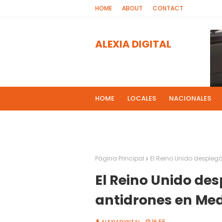
HOME
ABOUT
CONTACT
ALEXIA DIGITAL
HOME
LOCALES
NACIONALES
PROGRAMAS DE RADIOS
MAS NOT
El 
2
Página Principal
El Reino Unido despleg
El Reino Unido de
antidrones en Med
ALEXIADIGITAL
16:55