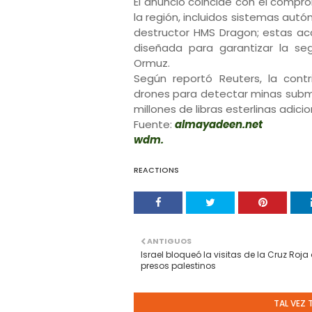
El anuncio coincide con el compr
la región, incluidos sistemas au
destructor HMS Dragon; estas ac
diseñada para garantizar la se
Ormuz.
Según reportó Reuters, la contr
drones para detectar minas subma
millones de libras esterlinas adic
Fuente:
almayadeen.net
wdm.
REACTIONS
ANTIGUOS
Israel bloqueó la visitas de la Cruz Roja 
presos palestinos
TAL VEZ 