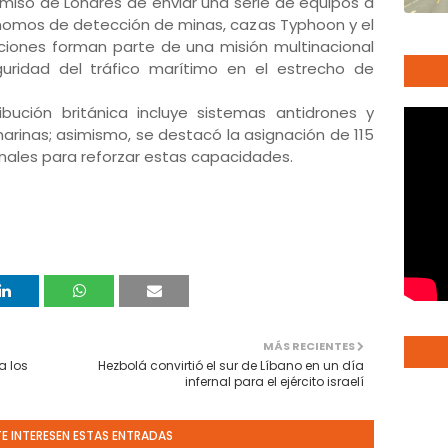
omiso de Londres de enviar una serie de equipos a
tónomos de detección de minas, cazas Typhoon y el
ciones forman parte de una misión multinacional
guridad del tráfico marítimo en el estrecho de
ibución británica incluye sistemas antidrones y
rinas; asimismo, se destacó la asignación de 115
ionales para reforzar estas capacidades.
MÁS RECIENTES
a los
Hezbolá convirtió el sur de Líbano en un día
infernal para el ejército israelí
TE INTERESEN ESTAS ENTRADAS