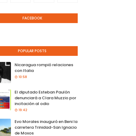
FACEBOOK
POPULAR POSTS
Nicaragua rompió relaciones
con Italia
10:58
El diputado Esteban Paulón
denunciará a Clara Muzzio por
incitación al odio
19:42
Evo Morales inauguró en Beni la
carretera Trinidad-San Ignacio
de Moxos