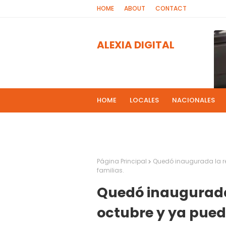
HOME
ABOUT
CONTACT
ALEXIA DIGITAL
HOME
LOCALES
NACIONALES
PROGRAMAS DE RADIOS
MAS NOT
El 
2
Página Principal
Quedó inaugurada la re
familias.
Quedó inaugurada
octubre y ya puede