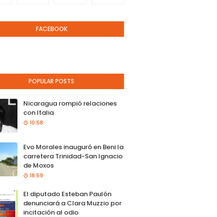
FACEBOOK
POPULAR POSTS
Nicaragua rompió relaciones
con Italia
10:58
Evo Morales inauguró en Beni la
carretera Trinidad-San Ignacio
de Moxos
18:59
El diputado Esteban Paulón
denunciará a Clara Muzzio por
incitación al odio