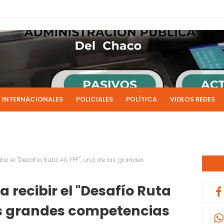
INTERNACIONALES
POLICIALES
POLÍTICA
VIDEOS REDES
ICIAS
LIVE NOTICIAS
CULTURALES
RADIO EN DIRECTO
1 y 2 de julio se acreditarán los sueldos de junio de la admi
0:13
bir el "Desafío Ruta 40 YPF", una de las grandes
a recibir el "Desafío Ruta
as grandes competencias