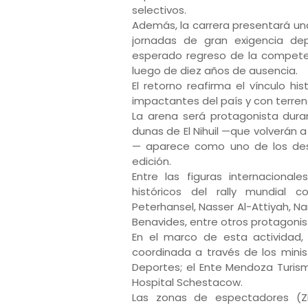
selectivos.
Además, la carrera presentará un
jornadas de gran exigencia dep
esperado regreso de la compete
luego de diez años de ausencia.
El retorno reafirma el vínculo hi
impactantes del país y con terren
La arena será protagonista duran
dunas de El Nihuil —que volverán
— aparece como uno de los des
edición.
Entre las figuras internaciona
históricos del rally mundial 
Peterhansel, Nasser Al-Attiyah, N
Benavides, entre otros protagonist
En el marco de esta actividad
coordinada a través de los minis
Deportes; el Ente Mendoza Turismo;
Hospital Schestacow.
Las zonas de espectadores (ZE