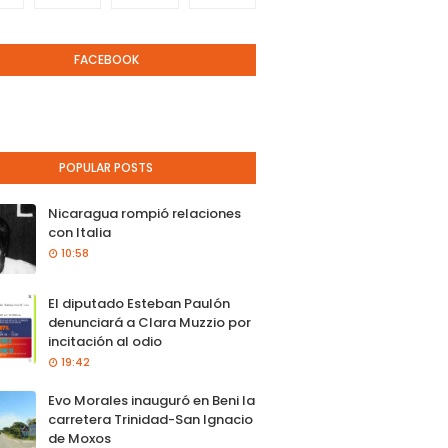
FACEBOOK
POPULAR POSTS
Nicaragua rompió relaciones
con Italia
10:58
El diputado Esteban Paulón
denunciará a Clara Muzzio por
incitación al odio
19:42
Evo Morales inauguró en Beni la
carretera Trinidad-San Ignacio
de Moxos