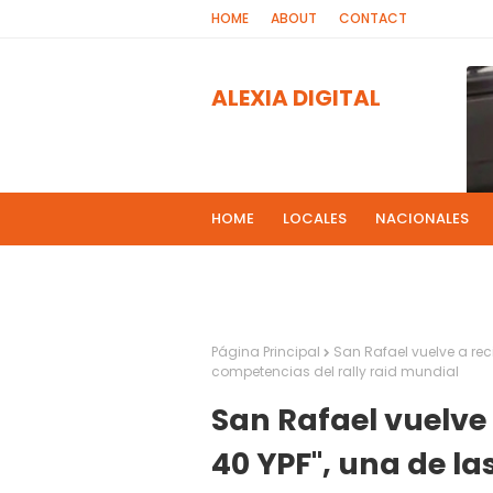
HOME
ABOUT
CONTACT
ALEXIA DIGITAL
HOME
LOCALES
NACIONALES
PROGRAMAS DE RADIOS
MAS NOT
El 
2
Página Principal
San Rafael vuelve a reci
competencias del rally raid mundial
San Rafael vuelve 
40 YPF", una de l