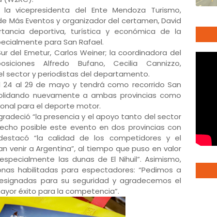
n la vicepresidenta del Ente Mendoza Turismo,
 de Más Eventos y organizador del certamen, David
rtancia deportiva, turística y económica de la
ecialmente para San Rafael.
ur del Emetur, Carlos Weiner; la coordinadora del
iciones Alfredo Bufano, Cecilia Cannizzo,
l sector y periodistas del departamento.
l 24 al 29 de mayo y tendrá como recorrido San
solidando nuevamente a ambas provincias como
ional para el deporte motor.
agradeció “la presencia y el apoyo tanto del sector
echo posible este evento en dos provincias con
 destacó “la calidad de los competidores y el
n venir a Argentina”, al tiempo que puso en valor
 especialmente las dunas de El Nihuil”. Asimismo,
 zonas habilitadas para espectadores: “Pedimos a
esignadas para su seguridad y agradecemos el
yor éxito para la competencia”.