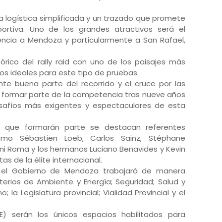
a logística simplificada y un trazado que promete
ortiva. Uno de los grandes atractivos será el
ncia a Mendoza y particularmente a San Rafael,
stórico del rally raid con uno de los paisajes más
os ideales para este tipo de pruebas.
te buena parte del recorrido y el cruce por las
 a formar parte de la competencia tras nueve años
afíos más exigentes y espectaculares de esta
les que formarán parte se destacan referentes
como Sébastien Loeb, Carlos Sainz, Stéphane
ani Roma y los hermanos Luciano Benavides y Kevin
as de la élite internacional.
, el Gobierno de Mendoza trabajará de manera
terios de Ambiente y Energía; Seguridad; Salud y
 la Legislatura provincial; Vialidad Provincial y el
) serán los únicos espacios habilitados para